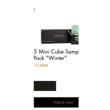
5 Mini Cube Sampler
Pack "Winter"
Price
‏14.90 ‏₪
Quantity
*
Add to Cart